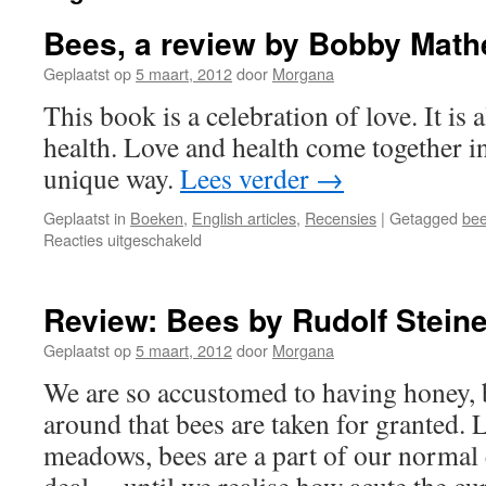
Bees, a review by Bobby Math
Geplaatst op
5 maart, 2012
door
Morgana
This book is a celebration of love. It is 
health. Love and health come together in 
unique way.
Lees verder
→
Geplaatst in
Boeken
,
English articles
,
Recensies
|
Getagged
be
voor
Reacties uitgeschakeld
Bees,
a
review
Review: Bees by Rudolf Steine
by
Bobby
Geplaatst op
5 maart, 2012
door
Morgana
Matherne
We are so accustomed to having honey, 
around that bees are taken for granted. 
meadows, bees are a part of our normal