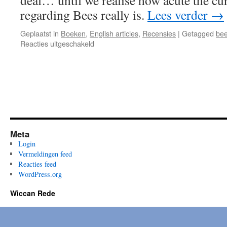
deal… until we realise how acute the cur
regarding Bees really is.
Lees verder
→
Geplaatst in
Boeken
,
English articles
,
Recensies
|
Getagged
be
voor
Reacties uitgeschakeld
Review:
Bees
by
Rudolf
Steiner
Meta
Login
Vermeldingen feed
Reacties feed
WordPress.org
Wiccan Rede