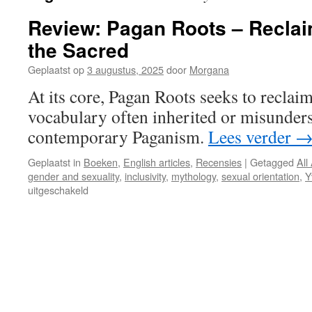
Review: Pagan Roots – Reclai
the Sacred
Geplaatst op
3 augustus, 2025
door
Morgana
At its core, Pagan Roots seeks to reclaim
vocabulary often inherited or misunder
contemporary Paganism.
Lees verder
Geplaatst in
Boeken
,
English articles
,
Recensies
|
Getagged
All
gender and sexuality
,
inclusivity
,
mythology
,
sexual orientation
,
Y
voor
uitgeschakeld
Review:
Pagan
Roots
–
Reclaiming
Concepts
of
the