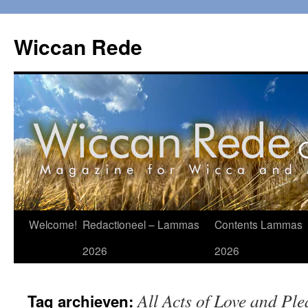
Ga
naar
Wiccan Rede
de
inhoud
Welcome!
Redactioneel – Lammas
Contents Lammas
2026
2026
All Acts of Love and Ple
Tag archieven: