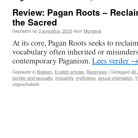
Review: Pagan Roots – Reclai
the Sacred
Geplaatst op
3 augustus, 2025
door
Morgana
At its core, Pagan Roots seeks to reclaim
vocabulary often inherited or misunder
contemporary Paganism.
Lees verder
Geplaatst in
Boeken
,
English articles
,
Recensies
|
Getagged
All
gender and sexuality
,
inclusivity
,
mythology
,
sexual orientation
,
Y
voor
uitgeschakeld
Review:
Pagan
Roots
–
Reclaiming
Concepts
of
the