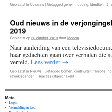
Geplaatst in
Columns
|
Getagged
geheimhouding
,
identiteit
|
2 r
Oud nieuws in de verjongings
2019
Geplaatst op
30 oktober, 2019
door
Medeia
Naar aanleiding van een televisiedocume
haar gedachten gaan over verhalen die 
verteld.
Lees verder
→
Geplaatst in
Nieuws
|
Getagged
bomen
,
continuïteit
,
filosofie
,
ho
voor
streeklegenden
|
Reacties uitgeschakeld
Oud
nieuws
in
de
Meta
verjongingsketel
Login
–
Vermeldingen feed
Samhain