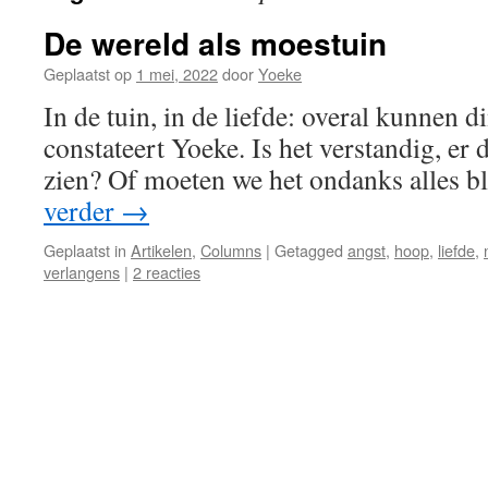
De wereld als moestuin
Geplaatst op
1 mei, 2022
door
Yoeke
In de tuin, in de liefde: overal kunnen 
constateert Yoeke. Is het verstandig, er 
zien? Of moeten we het ondanks alles b
verder
→
Geplaatst in
Artikelen
,
Columns
|
Getagged
angst
,
hoop
,
liefde
,
verlangens
|
2 reacties