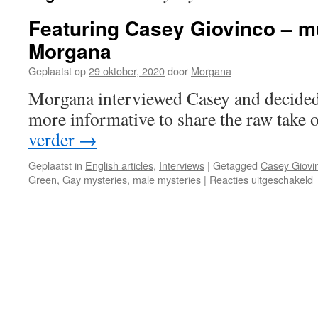
Featuring Casey Giovinco – m
Morgana
Geplaatst op
29 oktober, 2020
door
Morgana
Morgana interviewed Casey and decided 
more informative to share the raw take o
verder
→
Geplaatst in
English articles
,
Interviews
|
Getagged
Casey Giovi
v
Green
,
Gay mysteries
,
male mysteries
|
Reacties uitgeschakeld
F
C
G
–
m
w