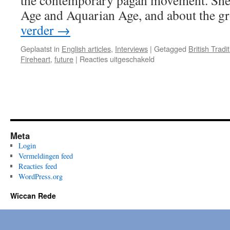
the contemporary pagan movement. She
Age and Aquarian Age, and about the g
verder
→
Geplaatst in
English articles
,
Interviews
|
Getagged
British Tradi
voor
Fireheart
,
future
|
Reacties uitgeschakeld
FireHeart
interview
Doreen
Valiente
Part
Two
Meta
Login
Vermeldingen feed
Reacties feed
WordPress.org
Wiccan Rede