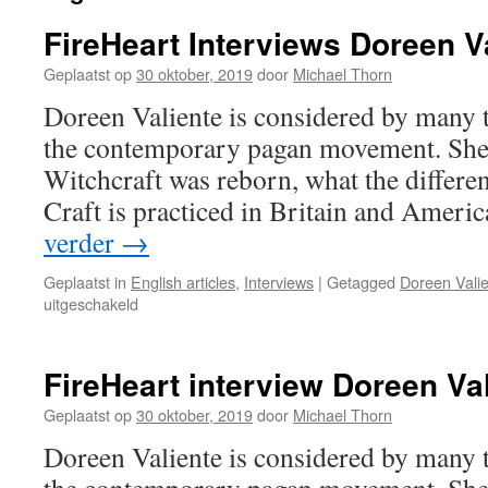
FireHeart Interviews Doreen V
Geplaatst op
30 oktober, 2019
door
Michael Thorn
Doreen Valiente is considered by many t
the contemporary pagan movement. She
Witchcraft was reborn, what the differe
Craft is practiced in Britain and America
verder
→
Geplaatst in
English articles
,
Interviews
|
Getagged
Doreen Vali
voor
uitgeschakeld
FireHeart
Interviews
Doreen
FireHeart interview Doreen Va
Valiente
Part
Geplaatst op
30 oktober, 2019
door
Michael Thorn
One
Doreen Valiente is considered by many t