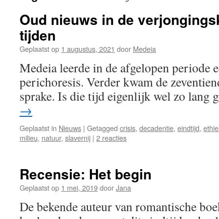
Oud nieuws in de verjongingsk
tijden
Geplaatst op
1 augustus, 2021
door
Medeia
Medeia leerde in de afgelopen periode 
perichoresis. Verder kwam de zeventien
sprake. Is die tijd eigenlijk wel zo lang
→
Geplaatst in
Nieuws
|
Getagged
crisis
,
decadentie
,
eindtijd
,
ethie
milieu
,
natuur
,
slavernij
|
2 reacties
Recensie: Het begin
Geplaatst op
1 mei, 2019
door
Jana
De bekende auteur van romantische boek