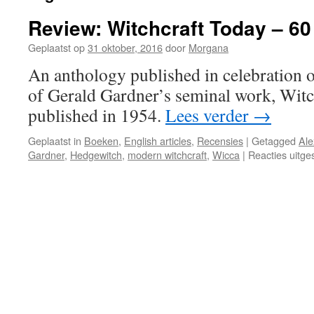
Review: Witchcraft Today – 6
Geplaatst op
31 oktober, 2016
door
Morgana
An anthology published in celebration o
of Gerald Gardner’s seminal work, Witc
published in 1954.
Lees verder
→
Geplaatst in
Boeken
,
English articles
,
Recensies
|
Getagged
Ale
Gardner
,
Hedgewitch
,
modern witchcraft
,
Wicca
|
Reacties uitge