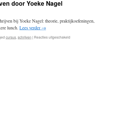
ven door Yoeke Nagel
rijven bij Yoeke Nagel: theorie, praktijkoefeningen,
kere lunch.
Lees verder
→
voor
ged
cursus
,
schrijven
|
Reacties uitgeschakeld
Workshop
Schatschrijven
door
Yoeke
Nagel