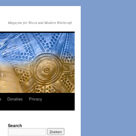
Magazine for Wicca and Modern Witchcraft
e
Donaties
Privacy
Search