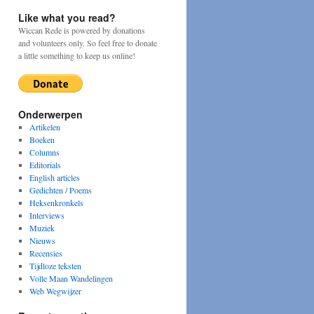
Like what you read?
Wiccan Rede is powered by donations
and volunteers only. So feel free to donate
a little something to keep us online!
Onderwerpen
Artikelen
Boeken
Columns
Editorials
English articles
Gedichten / Poems
Heksenkronkels
Interviews
Muziek
Nieuws
Recensies
Tijdloze teksten
Volle Maan Wandelingen
Web Wegwijzer