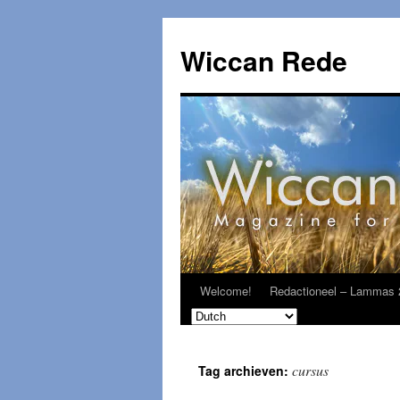
Ga
naar
Wiccan Rede
de
inhoud
Welcome!
Redactioneel – Lammas 
cursus
Tag archieven: