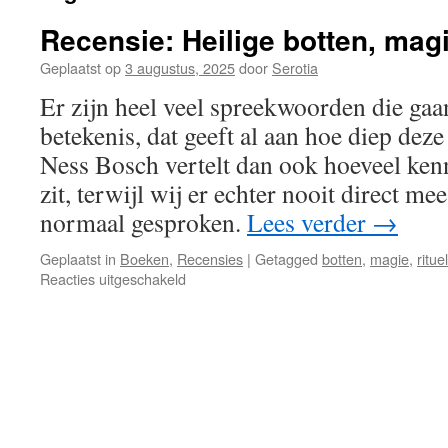
Recensie: Heilige botten, mag
Geplaatst op
3 augustus, 2025
door
Serotia
Er zijn heel veel spreekwoorden die gaa
betekenis, dat geeft al aan hoe diep deze
Ness Bosch vertelt dan ook hoeveel kenn
zit, terwijl wij er echter nooit direct m
normaal gesproken.
Lees verder
→
Geplaatst in
Boeken
,
Recensies
|
Getagged
botten
,
magie
,
ritue
voor
Reacties uitgeschakeld
Recensie:
Heilige
botten,
magische
botten