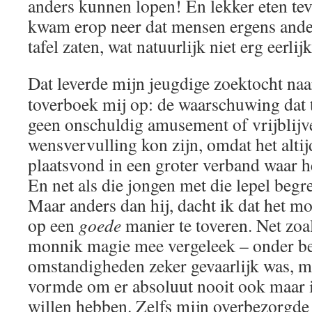
anders kunnen lopen! En lekker eten tev
kwam erop neer dat mensen ergens ander
tafel zaten, wat natuurlijk niet erg eerlij
Dat leverde mijn jeugdige zoektocht naa
toverboek mij op: de waarschuwing dat 
geen onschuldig amusement of vrijblij
wensvervulling kon zijn, omdat het altij
plaatsvond in een groter verband waar h
En net als die jongen met die lepel begr
Maar anders dan hij, dacht ik dat het m
op een
goede
manier te toveren. Net zoa
monnik magie mee vergeleek – onder b
omstandigheden zeker gevaarlijk was, m
vormde om er absoluut nooit ook maar i
willen hebben. Zelfs mijn overbezorgde 