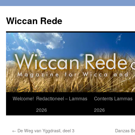
Ga
naar
Wiccan Rede
de
inhoud
Welcome!
Redactioneel – Lammas
Contents Lammas
2026
2026
←
De Weg van Yggdrasil, deel 3
Danzas Br