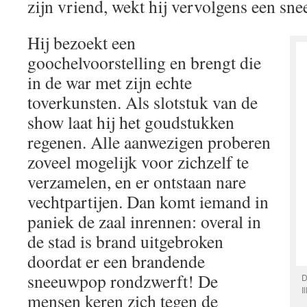
zijn vriend, wekt hij vervolgens een sne
Hij bezoekt een
goochelvoorstelling en brengt die
in de war met zijn echte
toverkunsten. Als slotstuk van de
show laat hij het goudstukken
regenen. Alle aanwezigen proberen
zoveel mogelijk voor zichzelf te
verzamelen, en er ontstaan nare
vechtpartijen. Dan komt iemand in
paniek de zaal inrennen: overal in
de stad is brand uitgebroken
doordat er een brandende
sneeuwpop rondzwerft! De
D
I
mensen keren zich tegen de