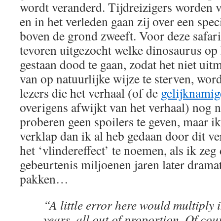
wordt veranderd. Tijdreizigers worden v
en in het verleden gaan zij over een spe
boven de grond zweeft. Voor deze safari
tevoren uitgezocht welke dinosaurus op 
gestaan dood te gaan, zodat het niet uitma
van op natuurlijke wijze te sterven, wor
lezers die het verhaal (of de
gelijknamig
overigens afwijkt van het verhaal) nog n
proberen geen spoilers te geven, maar ik
verklap dan ik al heb gedaan door dit v
het ‘vlindereffect’ te noemen, als ik ze
gebeurtenis miljoenen jaren later dramati
pakken…
“A little error here would multiply i
years, all out of proportion. Of co