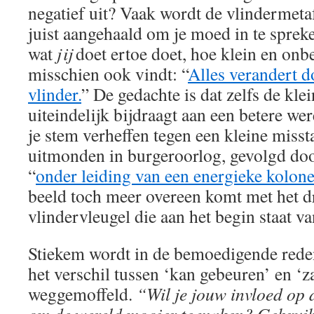
negatief uit? Vaak wordt de vlindermeta
juist aangehaald om je moed in te spreke
wat
jij
doet ertoe doet, hoe klein en onbe
misschien ook vindt: “
Alles verandert d
vlinder.
” De gedachte is dat zelfs de kle
uiteindelijk bijdraagt aan een betere we
je stem verheffen tegen een kleine miss
uitmonden in burgeroorlog, gevolgd doo
“
onder leiding van een energieke kolone
beeld toch meer overeen komt met het dr
vlindervleugel die aan het begin staat v
Stiekem wordt in de bemoedigende rede
het verschil tussen ‘kan gebeuren’ en ‘z
weggemoffeld.
“Wil je jouw invloed op 
om de wereld mooier te maken? Gebruik 