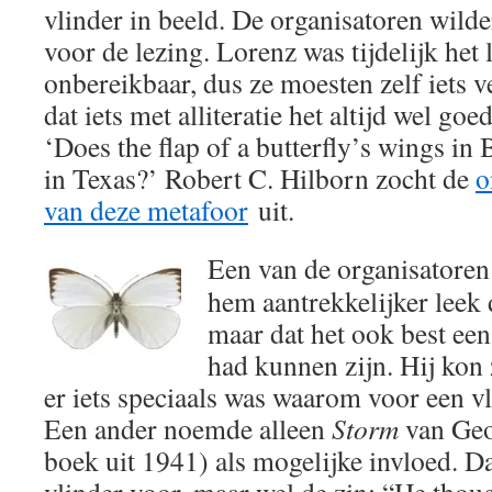
vlinder in beeld. De organisatoren wilde
voor de lezing. Lorenz was tijdelijk het 
onbereikbaar, dus ze moesten zelf iets 
dat iets met alliteratie het altijd wel go
‘Does the flap of a butterfly’s wings in B
in Texas?’ Robert C. Hilborn zocht de
o
van deze metafoor
uit.
Een van de organisatoren 
hem aantrekkelijker leek
maar dat het ook best een
had kunnen zijn. Hij kon 
er iets speciaals was waarom voor een v
Een ander noemde alleen
Storm
van Geo
boek uit 1941) als mogelijke invloed. D
vlinder voor, maar wel de zin: “He thoug