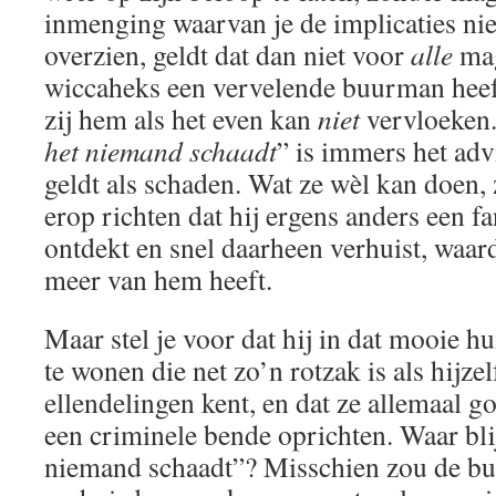
inmenging waarvan je de implicaties nie
overzien, geldt dat dan niet voor
alle
mag
wiccaheks een vervelende buurman heeft,
zij hem als het even kan
niet
vervloeken.
het niemand schaadt
” is immers het adv
geldt als schaden. Wat ze wèl kan doen, 
erop richten dat hij ergens anders een f
ontdekt en snel daarheen verhuist, waar
meer van hem heeft.
Maar stel je voor dat hij in dat mooie h
te wonen die net zo’n rotzak is als hijze
ellendelingen kent, en dat ze allemaal 
een criminele bende oprichten. Waar blij
niemand schaadt”? Misschien zou de bu