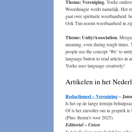
Thema: Vereniging.
Yoeke onderzo
Woordmagie werkt namelijk. Het st
gaat over spirituele weerbaarheid: h
Ook Tim noemt weerbaarheid in zijn 
Theme: Unity/Association.
Morgana
meaning, even during tough times.
people use the concept ‘We’ to unit
language button to read articles in 
Yoeke uses language creatively!
Artikelen in het Neder
Redactioneel – Vereniging
– Jana
Is het op de lange termijn behulpza
Of is het zinvoller om in gesprek t
(Plus: thema’s voor 2025).
Editiorial – Union
Is it in the long term helpful to side