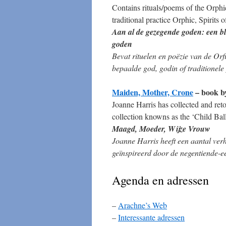
Contains rituals/poems of the Orphic
traditional practice Orphic, Spirits 
Aan al de gezegende goden: een blo
goden
Bevat rituelen en poëzie van de Orf
bepaalde god, godin of traditionele 
Maiden, Mother, Crone
– book b
Joanne Harris has collected and retol
collection knowns as the ‘Child Ball
Maagd, Moeder, Wijze Vrouw
Joanne Harris heeft een aantal verh
geïnspireerd door de negentiende-ee
Agenda en adressen
–
Arachne’s Web
–
Interessante adressen