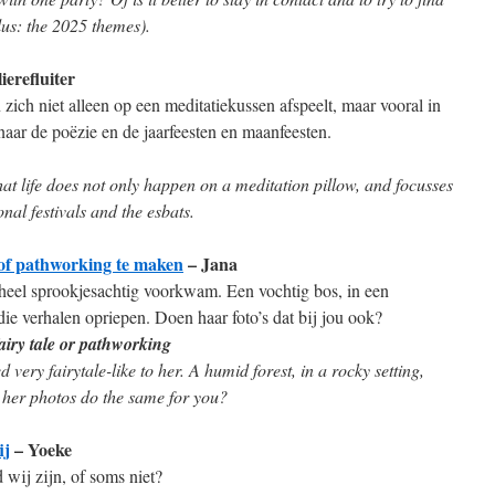
lus: the 2025 themes).
ierefluiter
en zich niet alleen op een meditatiekussen afspeelt, maar vooral in
 naar de poëzie en de jaarfeesten en maanfeesten.
hat life does not only happen on a meditation pillow, and focusses
nal festivals and the esbats.
 of pathworking te maken
– Jana
 heel sprookjesachtig voorkwam. Een vochtig bos, in een
ie verhalen opriepen. Doen haar foto’s dat bij jou ook?
airy tale or pathworking
very fairytale-like to her. A humid forest, in a rocky setting,
 her photos do the same for you?
ij
– Yoeke
jd wij zijn, of soms niet?