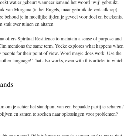
ekt wat er gebeurt wanneer iemand het woord ‘wij’ gebruikt.
uk van Morgana (in het Engels, maar gebruik de vertaalknop)
oe behoud je in moeilijke tijden je gevoel voor doel en betekenis.
stuk over tuinen en altaren.
 offers Spiritual Resilience to maintain a sense of purpose and
 Tim mentions the same term. Yoeke explores what happens when
y people for their point of view. Word magic does work. Use the
another language! That also works, even with this article, in which
lands
am om je achter het standpunt van een bepaalde partij te scharen?
e blijven en samen te zoeken naar oplossingen voor problemen?
 with one party? Of is it better to stay in contact and to try to find