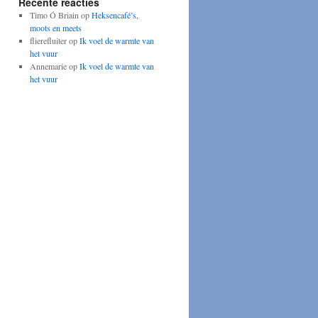
Recente reacties
Timo Ó Briain
op
Heksencafé’s,
moots en meets
flierefluiter
op
Ik voel de warmte van
het vuur
Annemarie
op
Ik voel de warmte van
het vuur