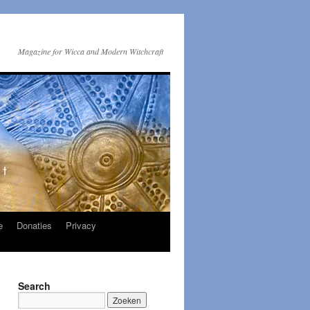
Magazine for Wicca and Modern Witchcraft
e
Donaties
Privacy
Search