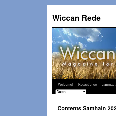
Ga
naar
Wiccan Rede
de
inhoud
Welcome!
Redactioneel – Lammas 
Contents Samhain 20