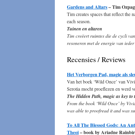
Gardens and Altars
– Tim Ozpa
Tim creates spaces that reflect the n
each season.
Tuinen en altaren
Tim creëert ruimtes die de cycli va
resoneren met de energie van ieder 
Recensies / Reviews
Het Verborgen Pad, magie als sleu
Van het boek ‘Wild Once’ van Vivia
Serotia mocht proeflezen en werd ve
The Hidden Path, magic as key to 
From the book ‘Wild Once’ by Vivia
was able to proofread it and was su
To All The Blessed Gods: An Anth
Theoi
– book by Ariadne Rainbi