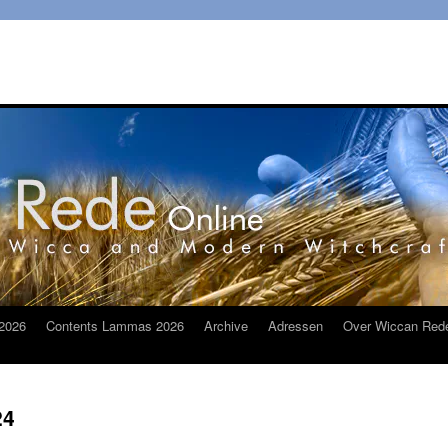
2026
Contents Lammas 2026
Archive
Adressen
Over Wiccan Red
24