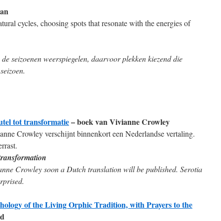
gan
atural cycles, choosing spots that resonate with the energies of
n de seizoenen weerspiegelen, daarvoor plekken kiezend die
seizoen.
tel tot transformatie
– boek van Vivianne Crowley
nne Crowley verschijnt binnenkort een Nederlandse vertaling.
rrast.
transformation
nne Crowley soon a Dutch translation will be published. Serotia
rprised.
ology of the Living Orphic Tradition, with Prayers to the
rd