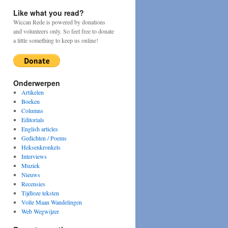
Like what you read?
Wiccan Rede is powered by donations
and volunteers only. So feel free to donate
a little something to keep us online!
Onderwerpen
Artikelen
Boeken
Columns
Editorials
English articles
Gedichten / Poems
Heksenkronkels
Interviews
Muziek
Nieuws
Recensies
Tijdloze teksten
Volle Maan Wandelingen
Web Wegwijzer