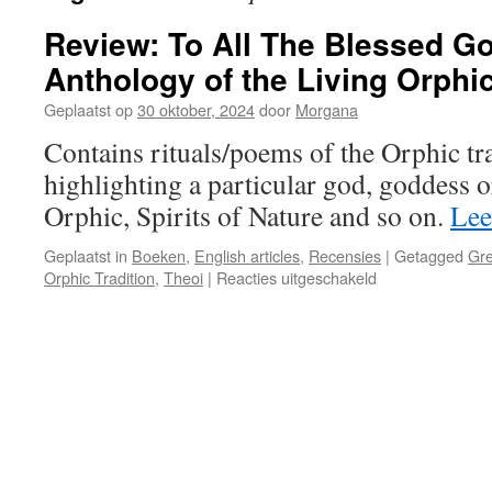
Review: To All The Blessed G
Anthology of the Living Orphic
Geplaatst op
30 oktober, 2024
door
Morgana
Contains rituals/poems of the Orphic tra
highlighting a particular god, goddess or
Orphic, Spirits of Nature and so on.
Lee
Geplaatst in
Boeken
,
English articles
,
Recensies
|
Getagged
Gr
voor
Orphic Tradition
,
Theoi
|
Reacties uitgeschakeld
Review:
To
All
The
Blessed
Gods:
An
Anthology
of