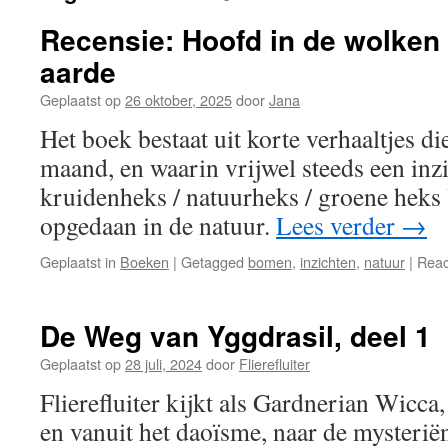
Recensie: Hoofd in de wolken 
aarde
Geplaatst op
26 oktober, 2025
door
Jana
Het boek bestaat uit korte verhaaltjes d
maand, en waarin vrijwel steeds een inz
kruidenheks / natuurheks / groene heks
opgedaan in de natuur.
Lees verder
→
Geplaatst in
Boeken
|
Getagged
bomen
,
inzichten
,
natuur
|
Reac
De Weg van Yggdrasil, deel 1
Geplaatst op
28 juli, 2024
door
Flierefluiter
Flierefluiter kijkt als Gardnerian Wicca,
en vanuit het daoïsme, naar de mysterië