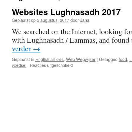
Websites Lughnasadh 2017
Geplaatst op
5 augustus, 2017
door
Jana
We searched on the Internet, looking for
with Lughnasadh / Lammas, and found t
verder
→
Geplaatst in
English articles
,
Web Wegwijzer
|
Getagged
food
,
L
voor
voedsel
|
Reacties uitgeschakeld
Websites
Lughnasadh
2017