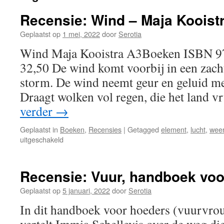
Recensie: Wind – Maja Kooist
Geplaatst op
1 mei, 2022
door
Serotia
Wind Maja Kooistra A3Boeken ISBN 9
32,50 De wind komt voorbij in een zach
storm. De wind neemt geur en geluid mee
Draagt wolken vol regen, die het land 
verder
→
Geplaatst in
Boeken
,
Recensies
|
Getagged
element
,
lucht
,
wee
voor
uitgeschakeld
Recensie:
Wind
–
Recensie: Vuur, handboek voo
Maja
Kooistra
Geplaatst op
5 januari, 2022
door
Serotia
In dit handboek voor hoeders (vuurvr