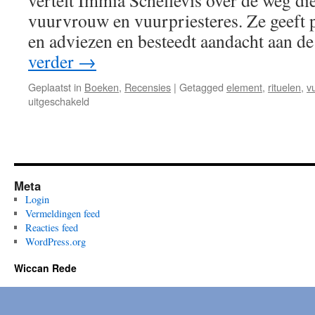
vertelt Immia Schellevis over de weg die 
vuurvrouw en vuurpriesteres. Ze geeft 
en adviezen en besteedt aandacht aan de
verder
→
Geplaatst in
Boeken
,
Recensies
|
Getagged
element
,
rituelen
,
v
voor
uitgeschakeld
Recensie:
Vuur,
handboek
voor
hoeders
Meta
Login
Vermeldingen feed
Reacties feed
WordPress.org
Wiccan Rede