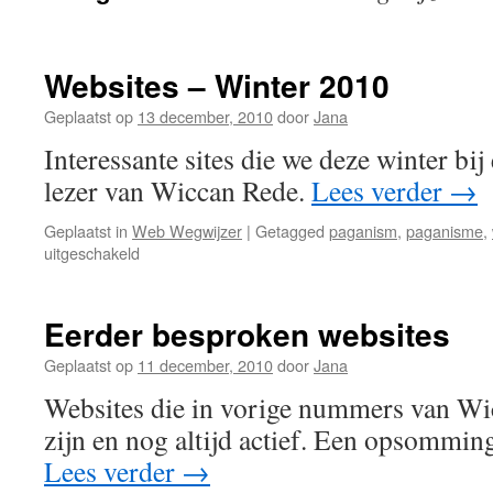
Websites – Winter 2010
Geplaatst op
13 december, 2010
door
Jana
Interessante sites die we deze winter bij
lezer van Wiccan Rede.
Lees verder
→
Geplaatst in
Web Wegwijzer
|
Getagged
paganism
,
paganisme
,
voor
uitgeschakeld
Websites
–
Winter
Eerder besproken websites
2010
Geplaatst op
11 december, 2010
door
Jana
Websites die in vorige nummers van W
zijn en nog altijd actief. Een opsommin
Lees verder
→