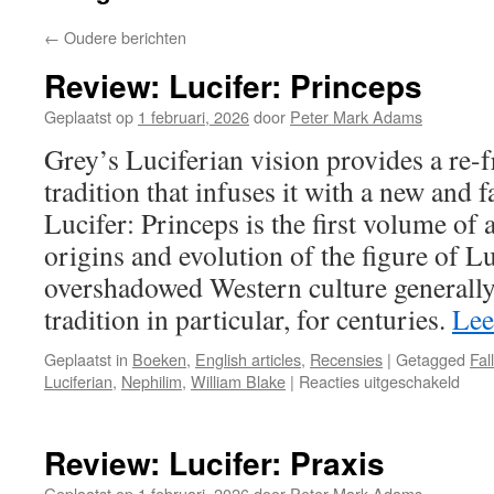
←
Oudere berichten
Review: Lucifer: Princeps
Geplaatst op
1 februari, 2026
door
Peter Mark Adams
Grey’s Luciferian vision provides a re-
tradition that infuses it with a new and f
Lucifer: Princeps is the first volume of 
origins and evolution of the figure of Lu
overshadowed Western culture generally,
tradition in particular, for centuries.
Lee
Geplaatst in
Boeken
,
English articles
,
Recensies
|
Getagged
Fal
voor
Luciferian
,
Nephilim
,
William Blake
|
Reacties uitgeschakeld
Revi
Lucif
Prin
Review: Lucifer: Praxis
Geplaatst op
1 februari, 2026
door
Peter Mark Adams