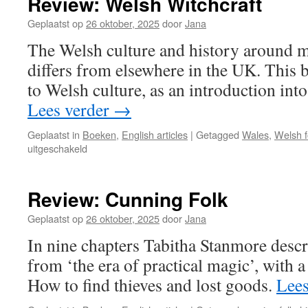
Review: Welsh Witchcraft
D
Geplaatst op
26 oktober, 2025
door
Jana
The Welsh culture and history around m
differs from elsewhere in the UK. This b
to Welsh culture, as an introduction int
Lees verder
→
Geplaatst in
Boeken
,
English articles
|
Getagged
Wales
,
Welsh f
voor
uitgeschakeld
Review:
Welsh
Witchcraft
Review: Cunning Folk
Geplaatst op
26 oktober, 2025
door
Jana
In nine chapters Tabitha Stanmore descri
from ‘the era of practical magic’, with a
How to find thieves and lost goods.
Lees