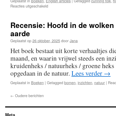
Geplaatst in
Boeken
,
English articles
|
Getagged
cunning folk
,
hi
voor
Reacties uitgeschakeld
Review:
Cunning
Folk
Recensie: Hoofd in de wolken 
aarde
Geplaatst op
26 oktober, 2025
door
Jana
Het boek bestaat uit korte verhaaltjes d
maand, en waarin vrijwel steeds een inz
kruidenheks / natuurheks / groene heks
opgedaan in de natuur.
Lees verder
→
Geplaatst in
Boeken
|
Getagged
bomen
,
inzichten
,
natuur
|
Reac
←
Oudere berichten
Meta