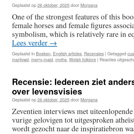
Geplaatst op
26 oktober, 2025
door
Morgana
One of the strongest features of this boo
female horses and female figures associ
symbolism, which is relatively rare in e
Lees verder
→
Geplaatst in
Boeken
,
English articles
,
Recensies
|
Getagged
cu
marilywd
,
merry-maid
,
myths
,
Welsh folklore
|
Reacties uitgesch
Recensie: Iedereen ziet ander
over levensvisies
Geplaatst op
26 oktober, 2025
door
Morgana
Zeventien interviews met uiteenlopende
vurige gelovigen tot uitgesproken atheïs
wordt gezocht naar de inspiratiebron waa