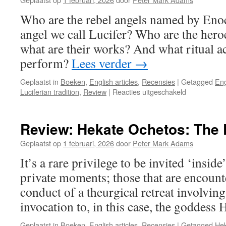
Who are the rebel angels named by Enoc
angel we call Lucifer? Who are the heroe
what are their works? And what ritual ac
perform?
Lees verder
→
Geplaatst in
Boeken
,
English articles
,
Recensies
|
Getagged
Eng
voor
Luciferian tradition
,
Review
|
Reacties uitgeschakeld
Review:
Lucifer:
Praxis
Review: Hekate Ochetos: The
Geplaatst op
1 februari, 2026
door
Peter Mark Adams
It’s a rare privilege to be invited ‘inside
private moments; those that are encount
conduct of a theurgical retreat involving
invocation to, in this case, the goddess 
Geplaatst in
Boeken
,
English articles
,
Recensies
|
Getagged
He