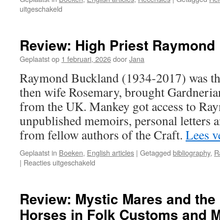
voor
uitgeschakeld
Review:
Hekate
Ochetos:
Review: High Priest Raymond
The
Passage
Geplaatst op
1 februari, 2026
door
Jana
Raymond Buckland (1934-2017) was the
then wife Rosemary, brought Gardneria
from the UK. Mankey got access to Ra
unpublished memoirs, personal letters 
from fellow authors of the Craft.
Lees v
Geplaatst in
Boeken
,
English articles
|
Getagged
bibliography
,
R
voor
|
Reacties uitgeschakeld
Review:
High
Priest
Review: Mystic Mares and the
Raymond
Horses in Folk Customs and 
Buckland