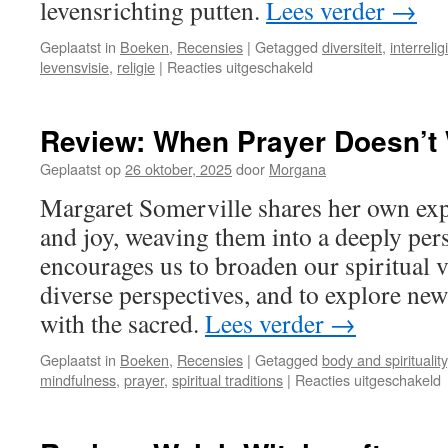
levensrichting putten.
Lees verder
→
Geplaatst in
Boeken
,
Recensies
|
Getagged
diversiteit
,
interreli
voor
levensvisie
,
religie
|
Reacties uitgeschakeld
Recensie:
Iedereen
ziet
Review: When Prayer Doesn’t
anders
‑
Geplaatst op
26 oktober, 2025
door
Morgana
gesprekken
Margaret Somerville shares her own exp
over
levensvisies
and joy, weaving them into a deeply pers
encourages us to broaden our spiritual 
diverse perspectives, and to explore ne
with the sacred.
Lees verder
→
Geplaatst in
Boeken
,
Recensies
|
Getagged
body and spirituality
v
mindfulness
,
prayer
,
spiritual traditions
|
Reacties uitgeschakeld
R
P