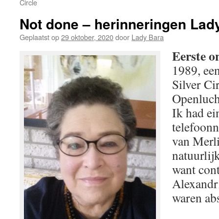
Circle
Not done – herinneringen Lad
Geplaatst op
29 oktober, 2020
door
Lady Bara
Eerste o
1989, ee
Silver Cir
Openluc
Ik had ei
telefoon
van Merl
natuurlij
want cont
Alexandr
waren abs