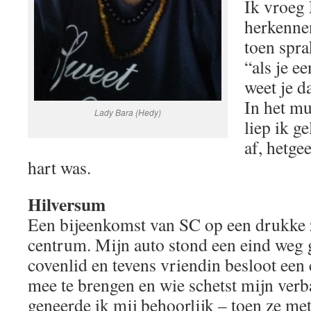
Ik vroeg
herkenne
toen spra
“als je e
weet je da
In het m
Lady Bara (Hedy)
liep ik g
af, hetge
hart was.
Hilversum
Een bijeenkomst van SC op een drukke 
centrum. Mijn auto stond een eind weg
covenlid en tevens vriendin besloot een
mee te brengen en wie schetst mijn verb
geneerde ik mij behoorlijk – toen ze m