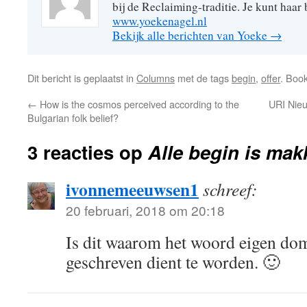
bij de Reclaiming-traditie. Je kunt haar
www.yoekenagel.nl
Bekijk alle berichten van Yoeke
→
Dit bericht is geplaatst in
Columns
met de tags
begin
,
offer
. Boo
←
How is the cosmos perceived according to the
URI Nieu
Bulgarian folk belief?
3 reacties op
Alle begin is makk
ivonnemeeuwsen1
schreef:
20 februari, 2018 om 20:18
Is dit waarom het woord eigen dom
geschreven dient te worden. 🙂