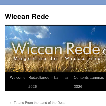
Ga
naar
Wiccan Rede
de
inhoud
Welcome!
Redactioneel – Lammas
Contents Lammas
2026
2026
←
To and From the Land of the Dead