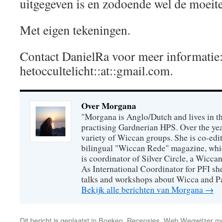
uitgegeven is en zodoende wel de moeit
Met eigen tekeningen.
Contact DanielRa voor meer informatie
hetoccultelicht::at::gmail.com.
Over Morgana
"Morgana is Anglo/Dutch and lives in th
practising Gardnerian HPS. Over the year
variety of Wiccan groups. She is co-edit
bilingual "Wiccan Rede" magazine, whi
is coordinator of Silver Circle, a Wicca
As International Coordinator for PFI she
talks and workshops about Wicca and P
Bekijk alle berichten van Morgana
→
Dit bericht is geplaatst in
Boeken
,
Recensies
,
Web Wegwijzer
me