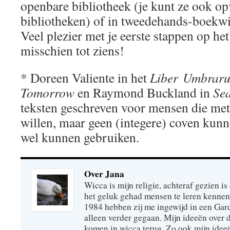
openbare bibliotheek (je kunt ze ook op
bibliotheken) of in tweedehands-boekwin
Veel plezier met je eerste stappen op he
misschien tot ziens!
* Doreen Valiente in het
Liber Umbrar
Tomorrow
en Raymond Buckland in
Se
teksten geschreven voor mensen die met
willen, maar geen (integere) coven kunn
wel kunnen gebruiken.
Over Jana
Wicca is mijn religie, achteraf gezien is 
het geluk gehad mensen te leren kennen
1984 hebben zij me ingewijd in een Gar
alleen verder gegaan. Mijn ideeën over
komen in wicca terug. Zo ook mijn idee