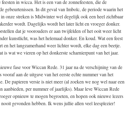
e feesten in wicca. Het is een van de zonnefeesten, die de
 gebeurtenissen. In dit geval van Imbolc, de periode waarin het
in onze streken is Midwinter wel degelijk ook een heel zichtbaar
kerder wordt. Dagelijks wordt het later licht en vroeger donker.
stellen dat je voorouders er aan twijfelden of het ooit weer licht
onder kunstlicht, was het helemaal donker. En koud. Wat een feest
rt en het langzamerhand weer lichter wordt, elke dag een beetje.
t is wat we vieren op het donkerste scharnierpunt van het jaar.
nieuwe fase voor Wiccan Rede. 31 jaar na de verschijning van de
rs vooraf aan de uitgave van het eerste echte nummer van het
ne. De papieren versie is niet meer (al zoeken we nog wel naar een
n aanbieden, per nummer of jaarlijks). Maar leve Wiccan Rede
vroeger opnieuw te mogen begroeten, en hopen ook nieuwe lezers
e nooit gevonden hebben. Ik wens jullie allen veel leesplezier!