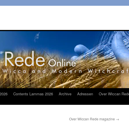
2026
Contents Lammas 2026
Archive
Adressen
Over Wiccan Red
Over Wiccan Rede magazine
→