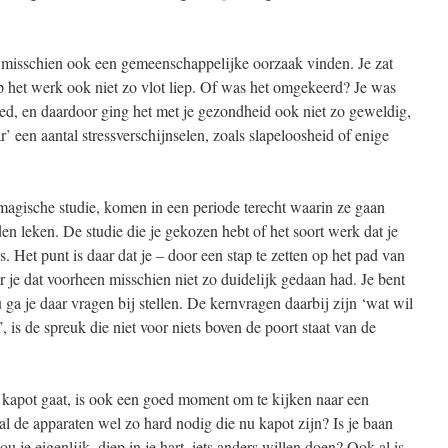
e misschien ook een gemeenschappelijke oorzaak vinden. Je zat
 op het werk ook niet zo vlot liep. Of was het omgekeerd? Je was
eed, en daardoor ging het met je gezondheid ook niet zo geweldig,
r’ een aantal stressverschijnselen, zoals slapeloosheid of enige
agische studie, komen in een periode terecht waarin ze gaan
en leken. De studie die je gekozen hebt of het soort werk dat je
 is. Het punt is daar dat je – door een stap te zetten op het pad van
je dat voorheen misschien niet zo duidelijk gedaan had. Je bent
nu ga je daar vragen bij stellen. De kernvragen daarbij zijn ‘wat wil
, is de spreuk die niet voor niets boven de poort staat van de
 kapot gaat, is ook een goed moment om te kijken naar een
al de apparaten wel zo hard nodig die nu kapot zijn? Is je baan
ou je eigenlijk, diep in je hart, iets anders willen doen? Ook al is