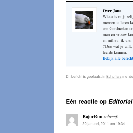
Over Jana
Wicca is mijn reli
mensen te leren k
een Gardnerian co
man en vrouw kome
en milieu: ik vie
('Doe wat je wilt,
leerde kennen.
Bekijk alle beric
Dit bericht is geplaatst in
Editorials
met de
Eén reactie op
Editoria
BajorRon
schreef:
30 januari, 2011 om 19:34