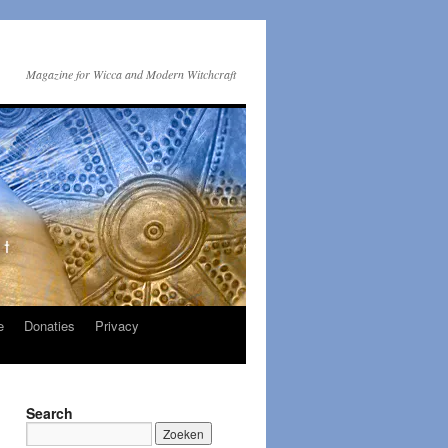
Magazine for Wicca and Modern Witchcraft
e
Donaties
Privacy
Search