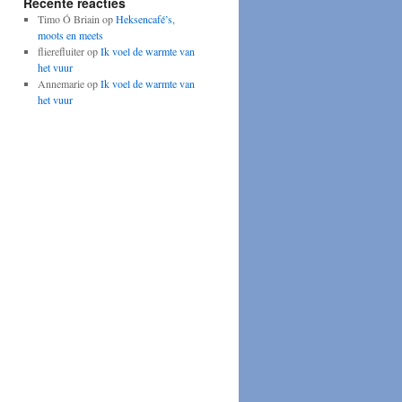
Recente reacties
Timo Ó Briain
op
Heksencafé’s,
moots en meets
flierefluiter
op
Ik voel de warmte van
het vuur
Annemarie
op
Ik voel de warmte van
het vuur