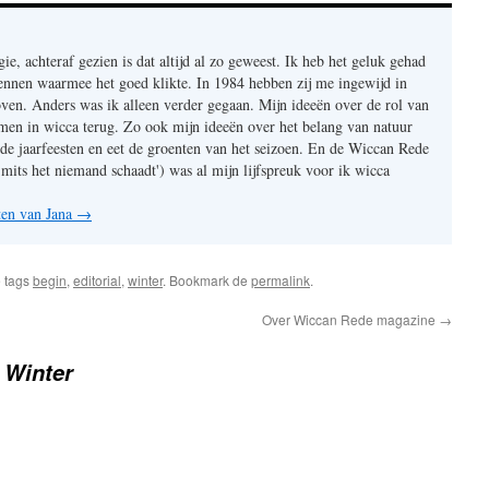
gie, achteraf gezien is dat altijd al zo geweest. Ik heb het geluk gehad
ennen waarmee het goed klikte. In 1984 hebben zij me ingewijd in
ven. Anders was ik alleen verder gegaan. Mijn ideeën over de rol van
n in wicca terug. Zo ook mijn ideeën over het belang van natuur
r de jaarfeesten en eet de groenten van het seizoen. En de Wiccan Rede
 mits het niemand schaadt') was al mijn lijfspreuk voor ik wicca
hten van Jana
→
 tags
begin
,
editorial
,
winter
. Bookmark de
permalink
.
Over Wiccan Rede magazine
→
l Winter