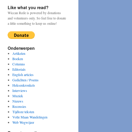
Like what you read?
Wiccan Rede is powered by donations
and volunteers only. So feel free to donate
a little something to keep us online!
Onderwerpen
Artikelen
Boeken
Columns
Editorials
English articles
Gedichten / Poems
Heksenkronkels
Interviews
Muziek
Nieuws
Recensies
Tijdloze teksten
Volle Maan Wandelingen
Web Wegwijzer