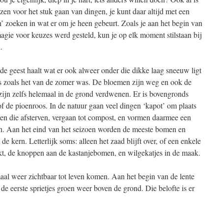
zen voor het stuk gaan van dingen, je kunt daar altijd met een
n’ zoeken in wat er om je heen gebeurt. Zoals je aan het begin van
agie voor keuzes werd gesteld, kun je op elk moment stilstaan bij
.
r de geest haalt wat er ook alweer onder die dikke laag sneeuw ligt
 is zoals het van de zomer was. De bloemen zijn weg en ook de
ijn zelfs helemaal in de grond verdwenen. Er is bovengronds
f de pioenroos. In de natuur gaan veel dingen ‘kapot’ om plaats
en die afsterven, vergaan tot compost, en vormen daarmee een
. Aan het eind van het seizoen worden de meeste bomen en
t de kern. Letterlijk soms: alleen het zaad blijft over, of een enkele
jkt, de knoppen aan de kastanjebomen, en wilgekatjes in de maak.
aal weer zichtbaar tot leven komen. Aan het begin van de lente
 eerste sprietjes groen weer boven de grond. Die belofte is er